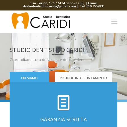
C.so Torino, 17/9 16124 Genova (GE) | Email:
studiodentisticocaridi@gmail.com
| Tel.
010.4552830
STUDIO DENTISTICO CARIDI
Ci prendiamo cura della salute dei tuoi denti
CHI SIAMO
RICHIEDI UN APPUNTAMENTO
GARANZIA SCRITTA